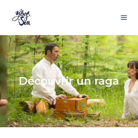
Formations
Stages
Cours
Découvrir un raga
Ressources
Enseignants
Contact