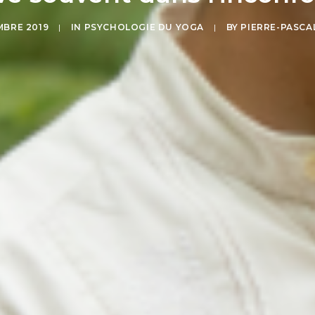
MBRE 2019
|
IN
PSYCHOLOGIE DU YOGA
|
BY
PIERRE-PASCA