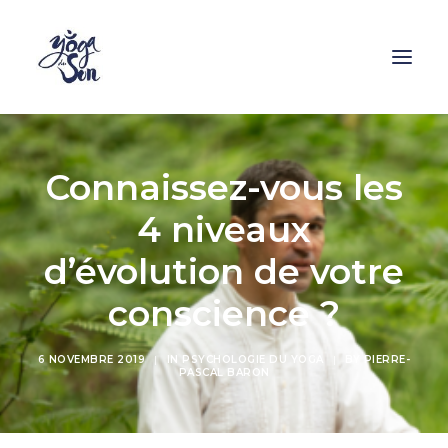
Formations
Connaissez-vous les
Stages
4 niveaux
Cours
d’évolution de votre
Ressources
conscience ?
Enseignants
Contact
6 NOVEMBRE 2019
|
IN
PSYCHOLOGIE DU YOGA
|
BY
PIERRE-
PASCAL BARON