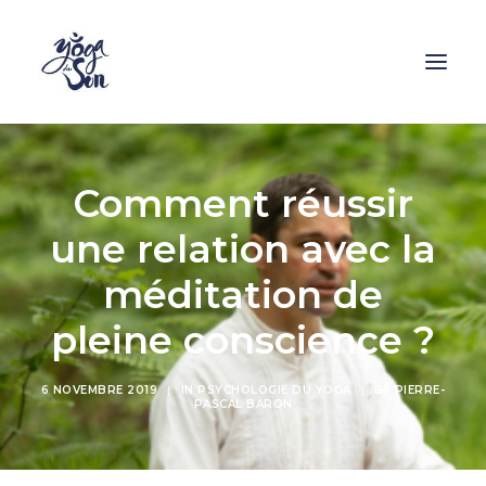
Formations
Comment réussir
Stages
une relation avec la
Cours
méditation de
Ressources
pleine conscience ?
Enseignants
Contact
6 NOVEMBRE 2019
|
IN
PSYCHOLOGIE DU YOGA
|
BY
PIERRE-
PASCAL BARON